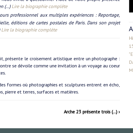
en (…)
Lire la biographie complète
cours professionnel aux multiples expériences : Reportage,
elle, éditions de cartes postales de Paris. Dans son projet
A
)
Lire la biographie complète
Hi
15
"E
pôt, présente le croisement artistique entre un photographe :
D
ncontre se dévoile comme une invitation à un voyage au coeur
M
es.
des formes où photographies et sculptures entrent en écho,
, pierre et terres, surfaces et matières.
Arche 23 présente trois (…) ›