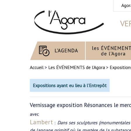
Agor
VE
Accueil
>
Les ÉVÉNEMENTS de l’Agora
>
Exposition
Expositions ayant eu lieu à l’Entrepôt
Vernissage exposition Résonances le mer
avec
Lambert
:
Dans ses sculptures (monumentales 
de langage primitif où le mystère de la substance