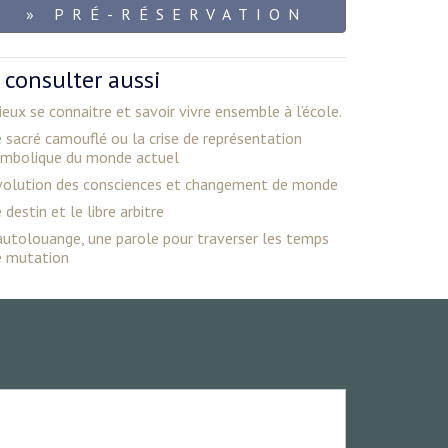
» PRÉ-RÉSERVATION
 consulter aussi
eux se connaitre et savoir vivre ensemble à l’école.
 sacré camouflé ou la crise de représentation
ymbolique du monde actuel
volution des consciences et changement de monde
 destin et le libre arbitre
autolouange, une parole pour traverser les temps
e mutation