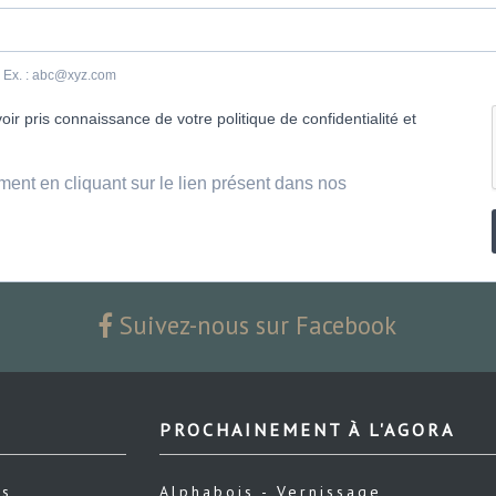
e. Ex. : abc@xyz.com
ir pris connaissance de votre politique de confidentialité et
ment en cliquant sur le lien présent dans nos
Suivez-nous sur Facebook
PROCHAINEMENT À L'AGORA
us
Alphabois - Vernissage