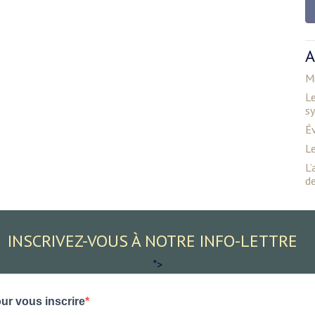
A
Mi
Le
s
É
Le
L’
d
INSCRIVEZ-VOUS À NOTRE INFO-LETTRE
">
ur vous inscrire