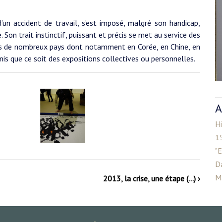
un accident de travail, s’est imposé, malgré son handicap,
Son trait instinctif, puissant et précis se met au service des
 de nombreux pays dont notamment en Corée, en Chine, en
is que ce soit des expositions collectives ou personnelles.
A
Hi
15
"E
D
M
2013, la crise, une étape (…) ›