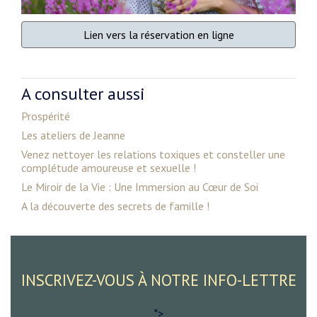
Lien vers la réservation en ligne
A consulter aussi
Prospérité
Les ateliers de Jeanne
Venez nettoyer les relations toxiques et consteller une
complétude amoureuse et sexuelle !
Le Miroir de la Vie : Une Immersion au Cœur de Soi
A la découverte des secrets de famille !
INSCRIVEZ-VOUS À NOTRE INFO-LETTRE
">