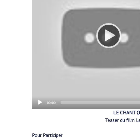
Current
00:00
time
LE CHANT Q
Teaser du film Le
Pour Participer