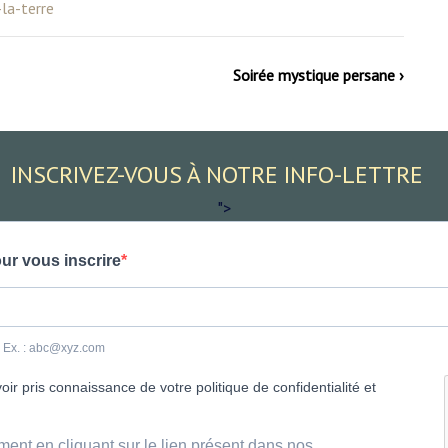
la-terre
Soirée mystique persane ›
INSCRIVEZ-VOUS À NOTRE INFO-LETTRE
">
ur vous inscrire
e. Ex. : abc@xyz.com
ir pris connaissance de votre politique de confidentialité et
ment en cliquant sur le lien présent dans nos