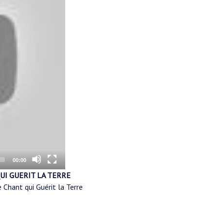
Total
00:00
duration
UI GUERIT LA TERRE
 Chant qui Guérit la Terre