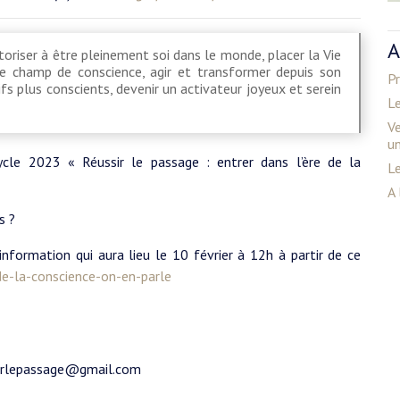
A
utoriser à être pleinement soi dans le monde, placer la Vie
e champ de conscience, agir et transformer depuis son
Pr
ifs plus conscients, devenir un activateur joyeux et serein
Le
Ve
u
cle 2023 « Réussir le passage : entrer dans l’ère de la
Le
A 
s ?
nformation qui aura lieu le 10 février à 12h à partir de ce
e-la-conscience-on-en-parle
ssirlepassage@gmail.com