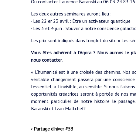
Ou contacter Laurence Baranski au 06 03 24 83 15
Les deux autres séminaires auront lieu :
· Les 22 er 23 avril : Être un activateur quantique
· Les 3 et 4 juin : S’ouvrir à notre conscience galacti
Les prix sont indiqués dans l’onglet du site « Les sé
Vous êtes adhérent à l’Agora ? Nous aurons le plai
nous contacter.
« L’humanité est à une croisée des chemins. Nos s
véritable changement passera par une conscience 
l’essentiel, à l’invisible, au sensible. Si nous fais
opportunités créatrices seront à portée de nos m
moment particulier de notre histoire le passage
Baranski et Ivan Maltcheff
‹ Partage d’hiver #53