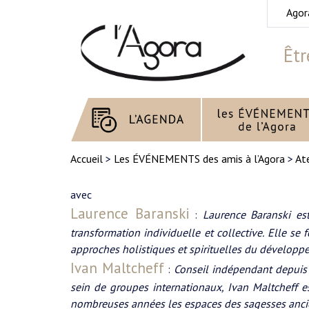
Agor
Êtr
Accueil
>
Les ÉVÉNEMENTS des amis à l’Agora
>
Ate
avec
Laurence Baranski
:
Laurence Baranski est
transformation individuelle et collective. Elle se
approches holistiques et spirituelles du dévelop
Ivan Maltcheff
:
Conseil indépendant depuis
sein de groupes internationaux, Ivan Maltcheff e
nombreuses années les espaces des sagesses anci