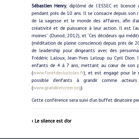
Sébastien Henry
, diplômé de l’ESSEC et licencié 
pendant près de 10 ans. Il se consacre depuis son 
de la sagesse et le monde des affaires, afin d’a
créativité et de puissance à leur action. Il est l’
moines” (Dunod, 2012), et “Ces décideurs qui médit
(méditation de pleine conscience) depuis près de 20
de leadership pour dirigeants avec des personna
Frédéric Laloux, Jean-Yves Leloup ou Cyril Dion.
enfants de 4 à 7 ans, mettant au cœur de son pr
(
www.foretdeslucioles.fr
), et est engagé pour le 
possible d’enfants à grandir comme acteurs
(
www.grandiretcreer.org
).
Cette conférence sera suivi d’un buffet dinatoire p
‹ Le silence est d’or