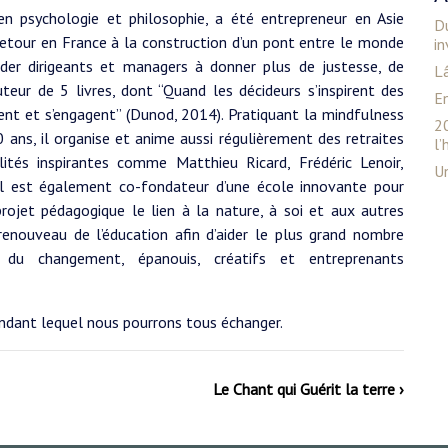
en psychologie et philosophie, a été entrepreneur en Asie
Du
retour en France à la construction d’un pont entre le monde
in
ider dirigeants et managers à donner plus de justesse, de
Lâ
auteur de 5 livres, dont “Quand les décideurs s’inspirent des
En
ent et s’engagent” (Dunod, 2014). Pratiquant la mindfulness
20
 ans, il organise et anime aussi régulièrement des retraites
l
lités inspirantes comme Matthieu Ricard, Frédéric Lenoir,
U
 Il est également co-fondateur d’une école innovante pour
ojet pédagogique le lien à la nature, à soi et aux autres
renouveau de l’éducation afin d’aider le plus grand nombre
 du changement, épanouis, créatifs et entreprenants
endant lequel nous pourrons tous échanger.
Le Chant qui Guérit la terre ›