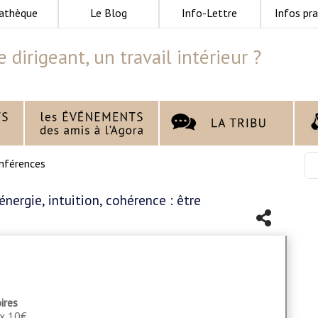
athèque
Le Blog
Info-Lettre
Infos pra
e dirigeant, un travail intérieur ?
nférences
énergie, intuition, cohérence : être
ires
ix 10€