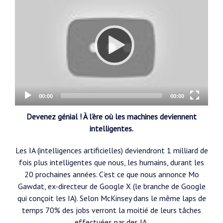
Player
Current
Total
00:00
00:00
time
duration
Devenez génial ! À l’ère où les machines deviennent
intelligentes.
Les IA (intelligences artificielles) deviendront 1 milliard de
fois plus intelligentes que nous, les humains, durant les
20 prochaines années. C’est ce que nous annonce Mo
Gawdat, ex-directeur de Google X (le branche de Google
qui conçoit les IA). Selon McKinsey dans le même laps de
temps 70% des jobs verront la moitié de leurs tâches
effectuées par des IA.