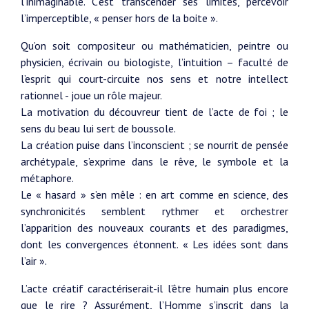
l’inimaginable. C’est transcender ses limites, percevoir
l’imperceptible, « penser hors de la boite ».
Qu’on soit compositeur ou mathématicien, peintre ou
physicien, écrivain ou biologiste, l’intuition – faculté de
l’esprit qui court-circuite nos sens et notre intellect
rationnel - joue un rôle majeur.
La motivation du découvreur tient de l’acte de foi ; le
sens du beau lui sert de boussole.
La création puise dans l’inconscient ; se nourrit de pensée
archétypale, s’exprime dans le rêve, le symbole et la
métaphore.
Le « hasard » s’en mêle : en art comme en science, des
synchronicités semblent rythmer et orchestrer
l’apparition des nouveaux courants et des paradigmes,
dont les convergences étonnent. « Les idées sont dans
l’air ».
L’acte créatif caractériserait-il l’être humain plus encore
que le rire ? Assurément, l’Homme s’inscrit dans la