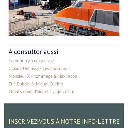
A consulter aussi
L’amour n’y a qu’ça d’vrai
Claude Debussy / Les nocturnes
Monsieur X - hommage à Max Jacob
Eric Dubois & Miguel Coelho
Chants d’exil d’hier et d’aujourd’hui
INSCRIVEZ-VOUS À NOTRE INFO-LETTRE