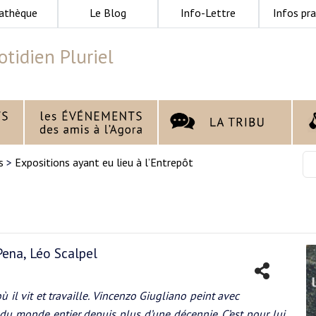
athèque
Le Blog
Info-Lettre
Infos pra
tidien Pluriel
s
>
Expositions ayant eu lieu à l’Entrepôt
Pena, Léo Scalpel
il vit et travaille. Vincenzo Giugliano peint avec
du monde entier depuis plus d’une décennie. C’est pour lui