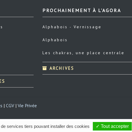
PROCHAINEMENT À L'AGORA
us
Alphabois - Vernissage
Alphabois
Les chakras, une place centrale
ARCHIVES
ES
es
|
CGV
|
Vie Privée
 de services tiers pouvant installer des cookies
✓ Tout accepter