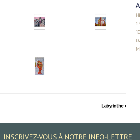
A
Hi
15
"E
D
M
Labyrinthe ›
INSCRIVEZ-VOUS À NOTRE INFO-LETTRE