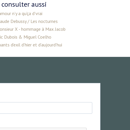
 consulter aussi
amour n’y a qu’ça d’vrai
laude Debussy / Les nocturnes
onsieur X - hommage à Max Jacob
ric Dubois & Miguel Coelho
ants d’exil d’hier et d’aujourd’hui