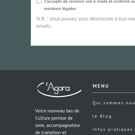
J'accepte de recevoir vos e-mails et confirme avo
mentions légales.
N.B. : Vous pouvez vous désinscrire à tout mo
emails.
MENU
Qui sommes-no
Votre nouveau lieu de
le Blog
Culture porteur de
sens, accompagnateur
Infos pratiques
de transition et