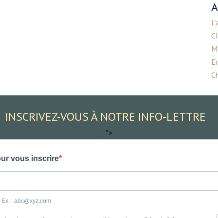
A
L’
C
M
E
Ch
INSCRIVEZ-VOUS À NOTRE INFO-LETTRE
">
ur vous inscrire
e. Ex. : abc@xyz.com