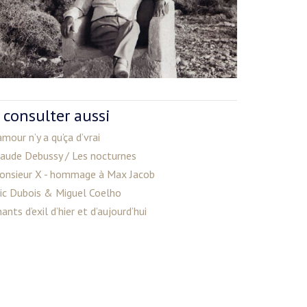
 consulter aussi
amour n’y a qu’ça d’vrai
laude Debussy / Les nocturnes
onsieur X - hommage à Max Jacob
ric Dubois & Miguel Coelho
ants d’exil d’hier et d’aujourd’hui