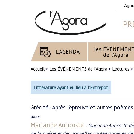
Agor
PR
Accueil
>
Les ÉVÉNEMENTS de l’Agora
>
Lectures
Littérature ayant eu lieu à l’Entrepôt
Grécité - Après l’épreuve et autres poèmes
avec
Marianne Auricoste
:
Marianne Auricoste dé
de la poésie et des nouvelles contemporaines de t