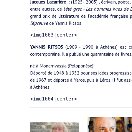
Jacques Lacarrière
: (1925- 2005) , écrivain, poète
entre autres, de
l’été grec - Les hommes ivres de 
grand prix de littérature de l’académie française
l’épreuve
de Yannis Ritsos
<img1663|center>
YANNIS RITSOS
(1909 - 1990 à Athènes) est co
contemporaine. Il a publié une quarantaine de livres
né à Monemvassia (Péloponèse).
Déporté de 1948 à 1952 pour ses idées progressistes
de 1967 et déporté à Yaros, puis à Léros. Il fut ass
à Athènes
<img1664|center>