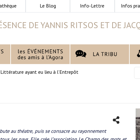
athèque
Le Blog
Info-Lettre
Infos pra
ÉSENCE DE YANNIS RITSOS ET DE JAC
>
Littérature ayant eu lieu à l’Entrepôt
bute au théatre, puis se consacre au rayonnement
ous les pays. Elle crée l’association Le Champ des mots et