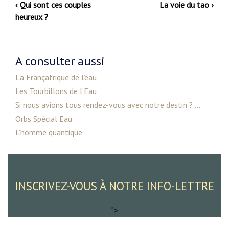
‹ Qui sont ces couples
La voie du tao ›
heureux ?
A consulter aussi
La Françafrique de l’eau
Les Tourbillons de l’Eau
Si nous avions tous rendez-vous avec notre destin ? ...
Orbs Spécial Eau
L’homme quantique
INSCRIVEZ-VOUS À NOTRE INFO-LETTRE
">