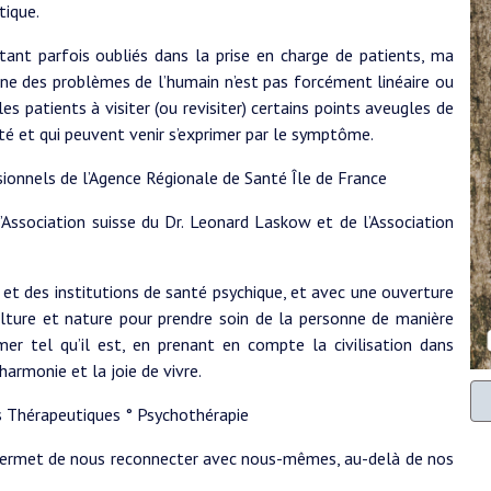
tique.
 étant parfois oubliés dans la prise en charge de patients, ma
gine des problèmes de l’humain n’est pas forcément linéaire ou
les patients à visiter (ou revisiter) certains points aveugles de
oté et qui peuvent venir s’exprimer par le symptôme.
sionnels de l’Agence Régionale de Santé Île de France
’Association suisse du Dr. Leonard Laskow et de l’Association
x et des institutions de santé psychique, et avec une ouverture
 culture et nature pour prendre soin de la personne de manière
imer tel qu’il est, en prenant en compte la civilisation dans
’harmonie et la joie de vivre.
s Thérapeutiques ° Psychothérapie
s permet de nous reconnecter avec nous-mêmes, au-delà de nos