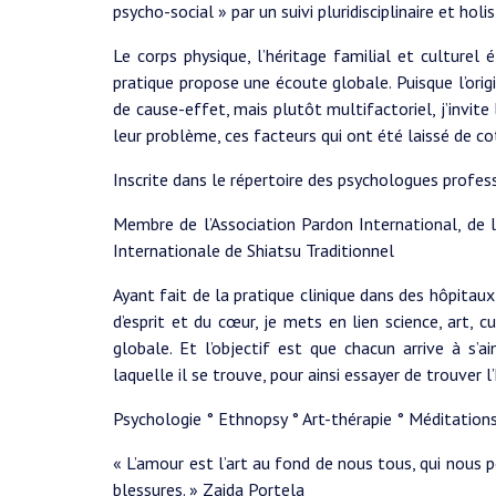
psycho-social » par un suivi pluridisciplinaire et holis
Le corps physique, l’héritage familial et culturel
pratique propose une écoute globale. Puisque l’ori
de cause-effet, mais plutôt multifactoriel, j’invite 
leur problème, ces facteurs qui ont été laissé de c
Inscrite dans le répertoire des psychologues profes
Membre de l’Association Pardon International, de l
Internationale de Shiatsu Traditionnel
Ayant fait de la pratique clinique dans des hôpitau
d’esprit et du cœur, je mets en lien science, art,
globale. Et l’objectif est que chacun arrive à s’a
laquelle il se trouve, pour ainsi essayer de trouver l
Psychologie ° Ethnopsy ° Art-thérapie ° Méditation
« L’amour est l’art au fond de nous tous, qui nou
blessures. » Zaida Portela