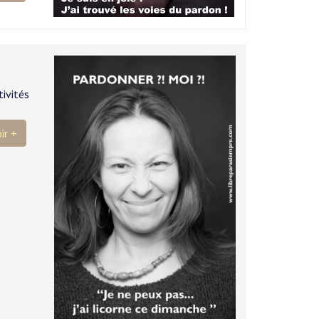
ivités
ir +