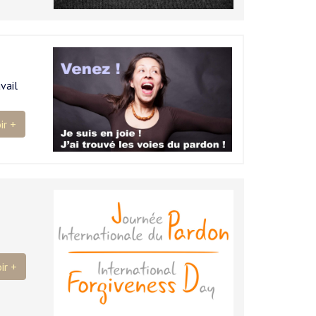
vail
ir +
ir +