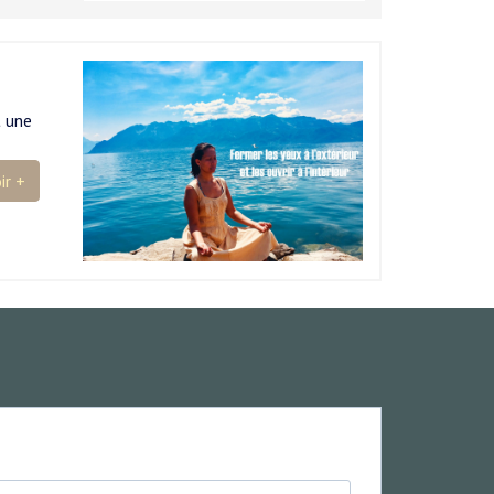
t une
ir +