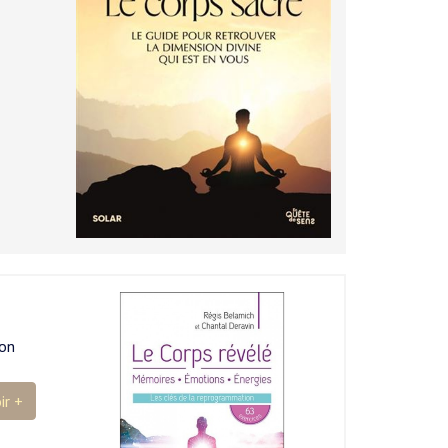
ion
ir +