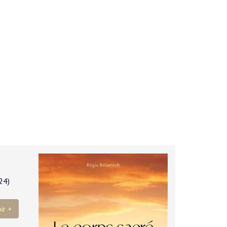
24)
ir +