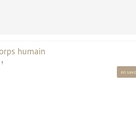
 corps humain
 !
en savo