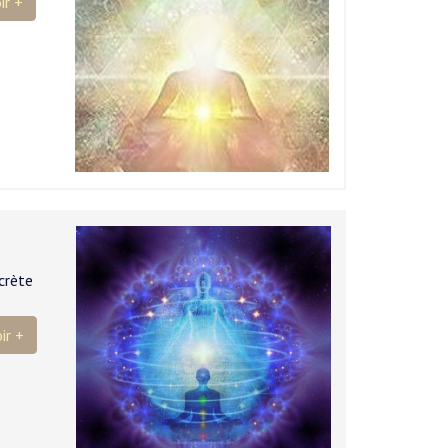
ir +
ecrète
ir +