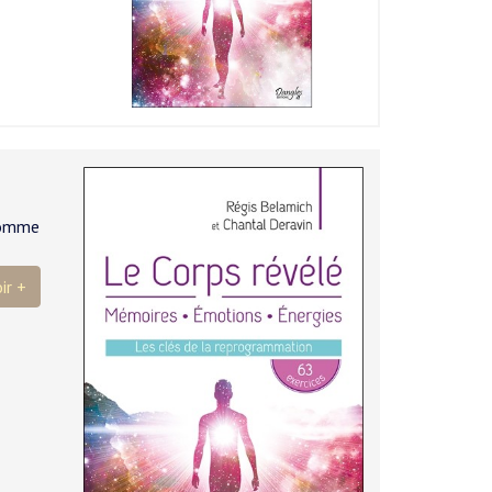
’homme
ir +