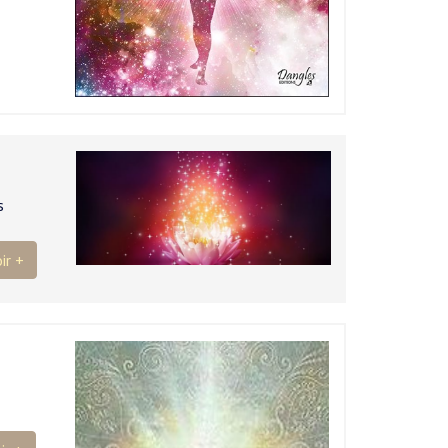
s
ir +