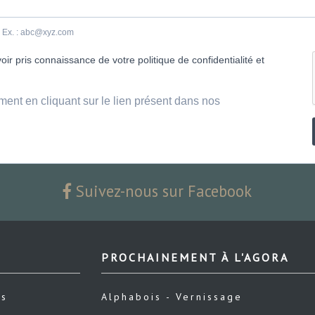
e. Ex. : abc@xyz.com
ir pris connaissance de votre politique de confidentialité et
ment en cliquant sur le lien présent dans nos
Suivez-nous sur Facebook
PROCHAINEMENT À L'AGORA
us
Alphabois - Vernissage