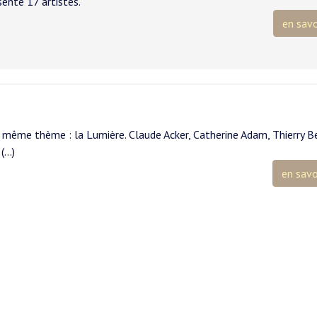
ente 17 artistes.
en savo
 même thème : la Lumière. Claude Acker, Catherine Adam, Thierry Be
(…)
en savo