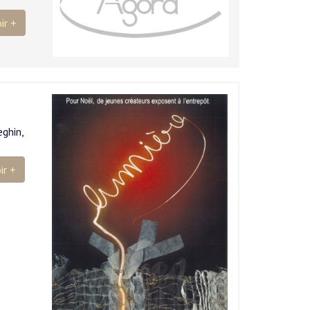
ir +
ghin,
ir +