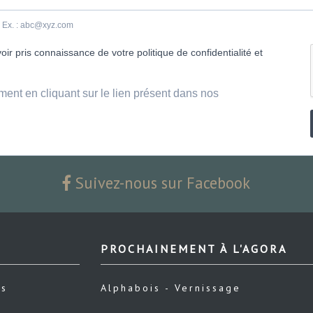
e. Ex. : abc@xyz.com
ir pris connaissance de votre politique de confidentialité et
ment en cliquant sur le lien présent dans nos
Suivez-nous sur Facebook
PROCHAINEMENT À L'AGORA
us
Alphabois - Vernissage