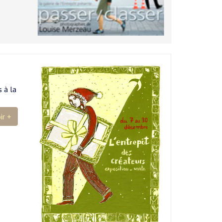
 à la
ir +