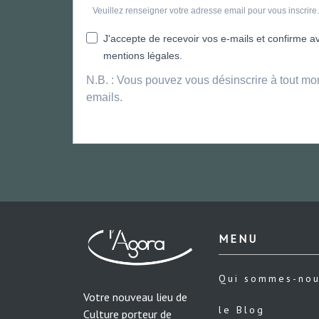
Veuillez renseigner votre adresse email pour vous inscrir
J'accepte de recevoir vos e-mails et confirme avo
mentions légales.
N.B. : Vous pouvez vous désinscrire à tout mo
emails.
MENU
Qui sommes-no
Votre nouveau lieu de
le Blog
Culture porteur de