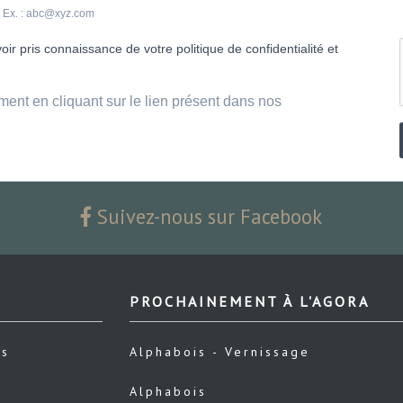
e. Ex. : abc@xyz.com
ir pris connaissance de votre politique de confidentialité et
ment en cliquant sur le lien présent dans nos
Suivez-nous sur Facebook
PROCHAINEMENT À L'AGORA
us
Alphabois - Vernissage
Alphabois