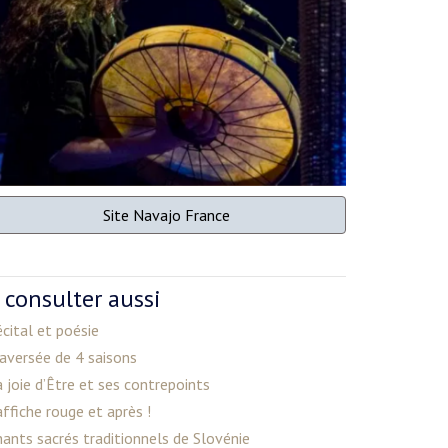
Site Navajo France
 consulter aussi
cital et poésie
aversée de 4 saisons
 joie d’Être et ses contrepoints
affiche rouge et après !
ants sacrés traditionnels de Slovénie