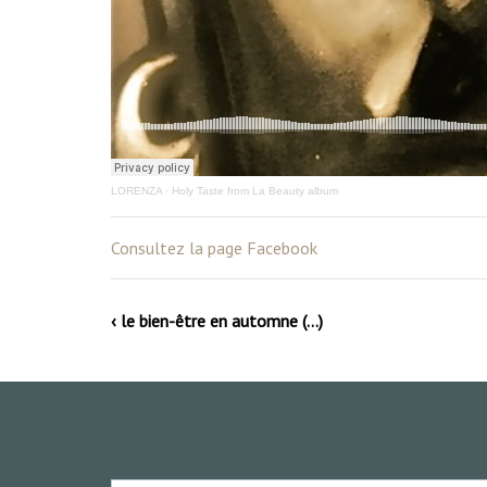
LORENZA
·
Holy Taste from La Beauty album
Consultez la page Facebook
‹ le bien-être en automne (…)