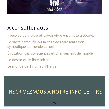
A consulter aussi
Mieux se connaitre et savoir vivre ensemble à l’école.
Le sacré camouflé ou la crise de représentation
symbolique du monde actuel
Évolution des consciences et changement de monde
Le destin et le libre arbitre
Le monde de Tintin et d’Hergé
INSCRIVEZ-VOUS À NOTRE INFO-LETTRE
">