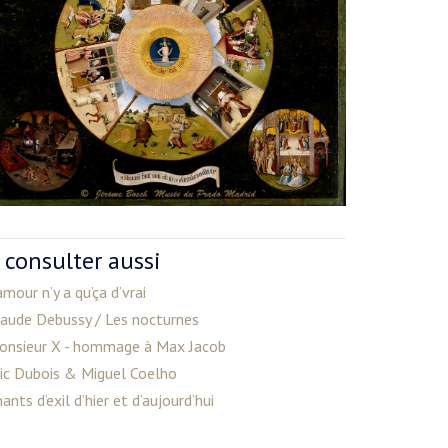
 consulter aussi
amour n’y a qu’ça d’vrai
laude Debussy / Les nocturnes
onsieur X - hommage à Max Jacob
ric Dubois & Miguel Coelho
ants d’exil d’hier et d’aujourd’hui