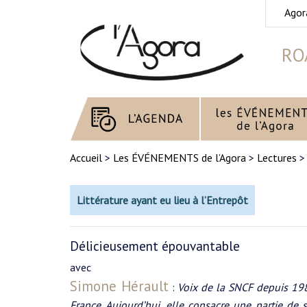
Agor
RO
Accueil
>
Les ÉVÉNEMENTS de l’Agora
>
Lectures
Littérature ayant eu lieu à l’Entrepôt
Délicieusement épouvantable
avec
Simone Hérault
:
Voix de la SNCF depuis 198
France. Aujourd’hui, elle consacre une partie de s