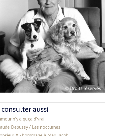
 consulter aussi
amour n’y a qu’ça d’vrai
laude Debussy / Les nocturnes
onsieur X - hommage à Max Jacob