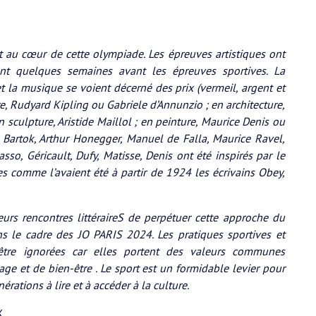
t au cœur de cette olympiade. Les épreuves artistiques ont
ent quelques semaines avant les épreuves sportives. La
e et la musique se voient décerné des prix (vermeil, argent et
ure, Rudyard Kipling ou Gabriele d’Annunzio ; en architecture,
n sculpture, Aristide Maillol ; en peinture, Maurice Denis ou
 Bartok, Arthur Honegger, Manuel de Falla, Maurice Ravel,
sso, Géricault, Dufy, Matisse, Denis ont été inspirés par le
s comme l’avaient été à partir de 1924 les écrivains Obey,
rs rencontres littéraireS de perpétuer cette approche du
ans le cadre des JO PARIS 2024. Les pratiques sportives et
s’être ignorées car elles portent des valeurs communes
ge et de bien-être . Le sport est un formidable levier pour
érations à lire et à accéder à la culture.
X