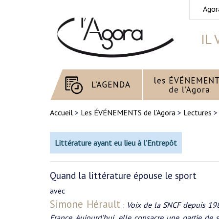
Agor
IL
Accueil
>
Les ÉVÉNEMENTS de l’Agora
>
Lectures
Littérature ayant eu lieu à l’Entrepôt
Quand la littérature épouse le sport
avec
Simone Hérault
:
Voix de la SNCF depuis 198
France. Aujourd’hui, elle consacre une partie de s