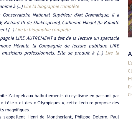
 anime à (…)
Lire la biographie complète
Conservatoire National Supérieur d’Art Dramatique, il a
, Richard III de Shakespeare), Catherine Hiegel (la Bataille
ment (…)
Lire la biographie complète
pagnie LIRE AUTREMENT a fait de la lecture un spectacle
mone Hérault, la Compagnie de lecture publique LIRE
A
usiciens professionnels. Elle se produit à (…)
Lire la
L’
C
M
E
Ch
Emile Zatopek aux balbutiements du cyclisme en passant par
eur tête » et des « Olympiques », cette lecture propose des
rts magnifiques.
s s’appellent Henri de Montherlant, Philippe Delerm, Paul