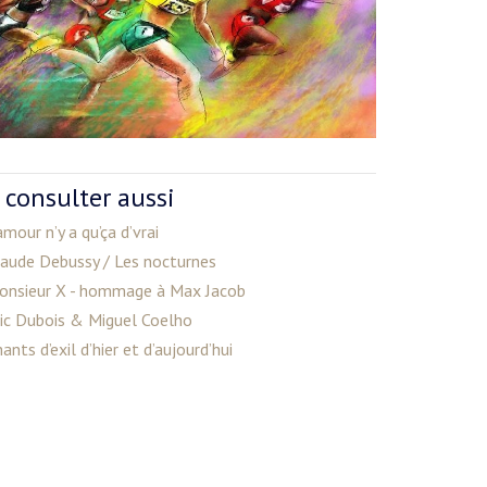
 consulter aussi
amour n’y a qu’ça d’vrai
laude Debussy / Les nocturnes
onsieur X - hommage à Max Jacob
ric Dubois & Miguel Coelho
ants d’exil d’hier et d’aujourd’hui