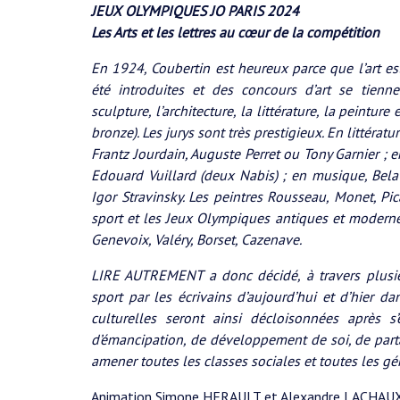
JEUX OLYMPIQUES JO PARIS 2024
Les Arts et les lettres au cœur de la compétition
En 1924, Coubertin est heureux parce que l’art es
été introduites et des concours d’art se tienn
sculpture, l’architecture, la littérature, la peintur
bronze). Les jurys sont très prestigieux. En littérat
Frantz Jourdain, Auguste Perret ou Tony Garnier ; e
Edouard Vuillard (deux Nabis) ; en musique, Bela
Igor Stravinsky. Les peintres Rousseau, Monet, Pica
sport et les Jeux Olympiques antiques et moderne
Genevoix, Valéry, Borset, Cazenave.
LIRE AUTREMENT a donc décidé, à travers plusieu
sport par les écrivains d’aujourd’hui et d’hier d
culturelles seront ainsi décloisonnées après 
d’émancipation, de développement de soi, de parta
amener toutes les classes sociales et toutes les gén
Animation Simone HERAULT et Alexandre LACHAU