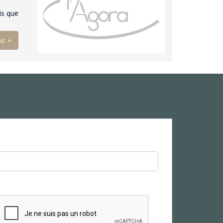
is que
ir +