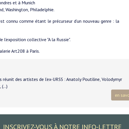
ondres et à Munich
nd, Washington, Philadelphie.
t est connu comme étant le précurseur d’un nouveau genre : la
 l’exposition collective "A la Russie".
alerie Art208 à Paris.
 réunit des artistes de l’ex-URSS : Anatoly Poutiline, Volodymyr
 (…)
en savo
INSCRIVEZ-VOUS À NOTRE INFO-LETTRE