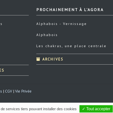
PROCHAINEMENT À L'AGORA
us
Alphabois - Vernissage
Alphabois
Les chakras, une place centrale
ARCHIVES
ES
es
|
CGV
|
Vie Privée
 de services tiers pouvant installer des cookies
✓ Tout accepter