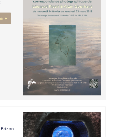
t
ir +
 Brizon