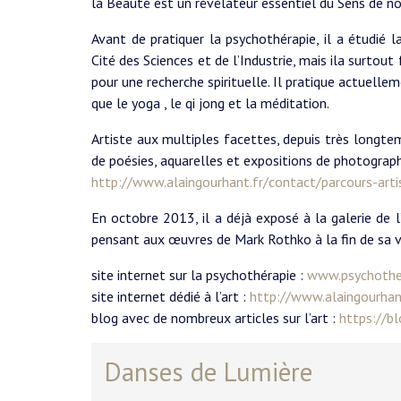
la Beauté est un révélateur essentiel du Sens de no
Avant de pratiquer la psychothérapie, il a étudié l
Cité des Sciences et de l’Industrie, mais ila surtou
pour une recherche spirituelle. Il pratique actuelle
que le yoga , le qi jong et la méditation.
Artiste aux multiples facettes, depuis très longtem
de poésies, aquarelles et expositions de photograph
http://www.alaingourhant.fr/contact/parcours-arti
En octobre 2013, il a déjà exposé à la galerie de 
pensant aux œuvres de Mark Rothko à la fin de sa v
site internet sur la psychothérapie :
www.psychother
site internet dédié à l’art :
http://www.alaingourhan
blog avec de nombreux articles sur l’art :
https://b
Danses de Lumière