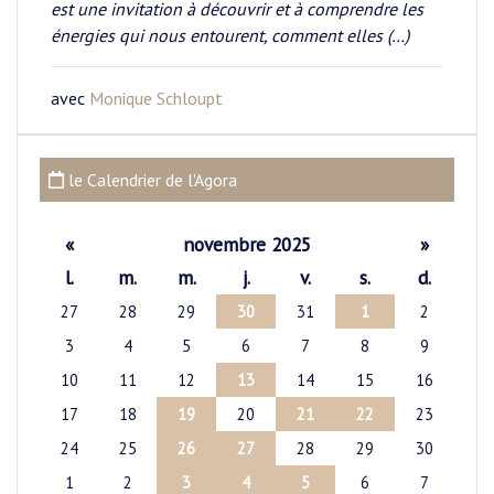
est une invitation à découvrir et à comprendre les
énergies qui nous entourent, comment elles (…)
avec
Monique Schloupt
le Calendrier de l'Agora
«
novembre 2025
»
l.
m.
m.
j.
v.
s.
d.
27
28
29
30
31
1
2
3
4
5
6
7
8
9
10
11
12
13
14
15
16
17
18
19
20
21
22
23
24
25
26
27
28
29
30
1
2
3
4
5
6
7