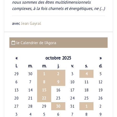
nous sommes des êtres multidimensionnels
complexes, à la fois charnels et énergétiques, ne (…)
avec
Jean Gayral
le Calendrier de l'Agora
«
octobre 2025
»
l.
m.
m.
j.
v.
s.
d.
29
30
1
2
3
4
5
6
7
8
9
10
11
12
13
14
15
16
17
18
19
20
21
22
23
24
25
26
27
28
29
30
31
1
2
3
4
5
6
7
8
9