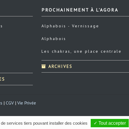
PROCHAINEMENT À L'AGORA
us
Alphabois - Vernissage
Alphabois
Les chakras, une place centrale
ARCHIVES
ES
es
|
CGV
|
Vie Privée
 de services tiers pouvant installer des cookies
✓ Tout accepter